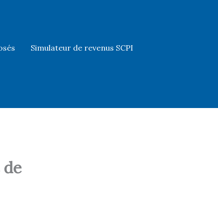
osés
Simulateur de revenus SCPI
 de