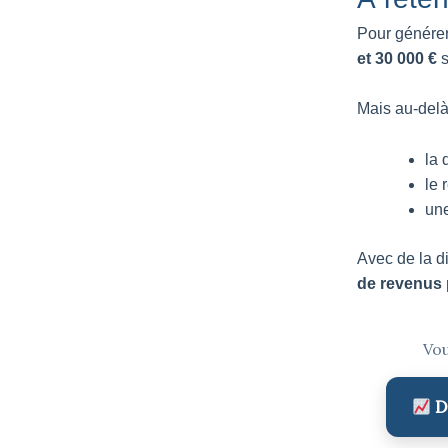
Pour génére
et 30 000 €
s
Mais au-delà 
la 
le 
une
Avec de la di
de revenus 
Vou
Dé