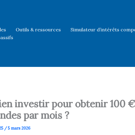
les
Outils & ressources
Simulateur d’intérêts comp
assifs
en investir pour obtenir 100 €
endes par mois ?
25
/
5 mars 2026