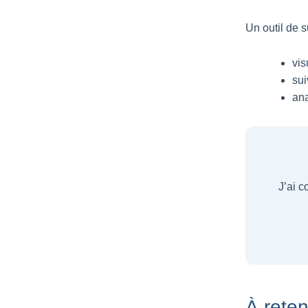
Un outil de 
vis
sui
ana
J’ai c
À reten