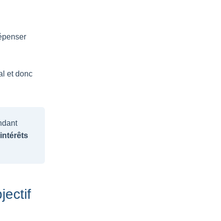
dépenser
al et donc
ndant
intérêts
jectif