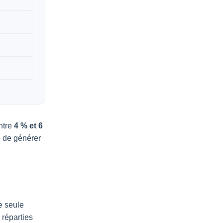
ntre
4 % et 6
 de générer
e seule
réparties