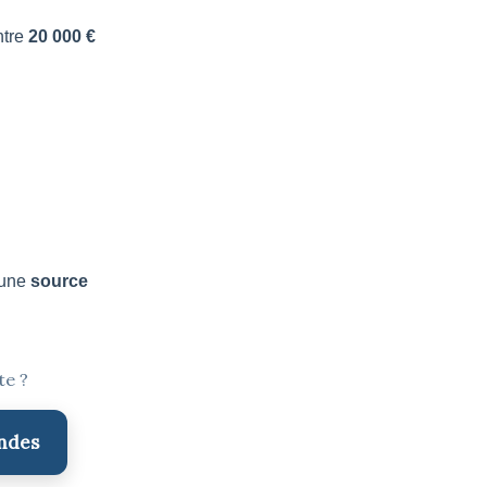
ntre
20 000 €
 une
source
te ?
endes