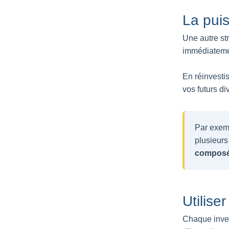
La pui
Une autre st
immédiateme
En réinvesti
vos futurs di
Par exemp
plusieurs
compos
Utilise
Chaque invest