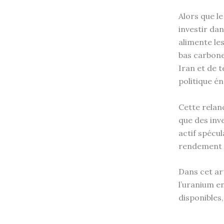
Alors que l
investir da
alimente les
bas carbone
Iran et de t
politique é
Cette relanc
que des inve
actif spécu
rendement à
Dans cet ar
l’uranium en
disponibles,