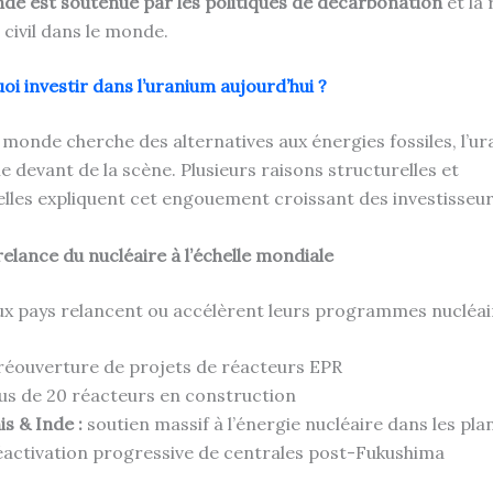
e est soutenue par les politiques de décarbonation
et la 
 civil dans le monde.
oi investir dans l’uranium aujourd’hui ?
e monde cherche des alternatives aux énergies fossiles, l’u
le devant de la scène. Plusieurs raisons structurelles et
lles expliquent cet engouement croissant des investisseur
relance du nucléaire à l’échelle mondiale
 pays relancent ou accélèrent leurs programmes nucléair
réouverture de projets de réacteurs EPR
us de 20 réacteurs en construction
s & Inde :
soutien massif à l’énergie nucléaire dans les pla
activation progressive de centrales post-Fukushima