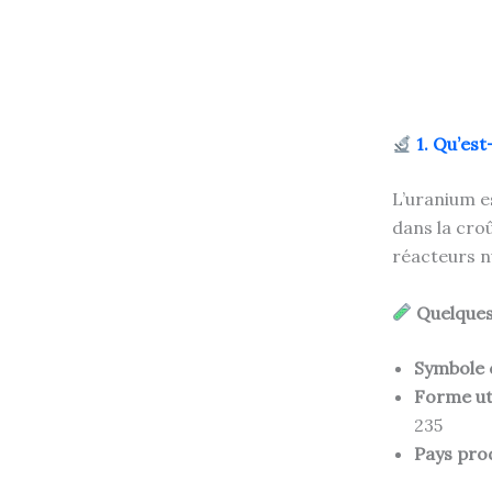
1. Qu’est
L’uranium e
dans la cro
réacteurs nu
Quelques 
Symbole 
Forme uti
235
Pays pro