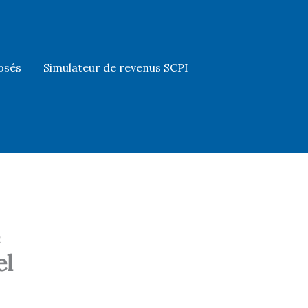
osés
Simulateur de revenus SCPI
el