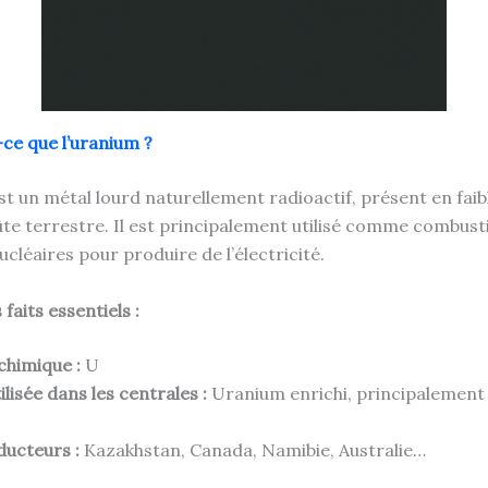
-ce que l’uranium ?
st un métal lourd naturellement radioactif, présent en faib
ûte terrestre. Il est principalement utilisé comme combusti
cléaires pour produire de l’électricité.
faits essentiels :
chimique :
U
lisée dans les centrales :
Uranium enrichi, principalement 
ducteurs :
Kazakhstan, Canada, Namibie, Australie…