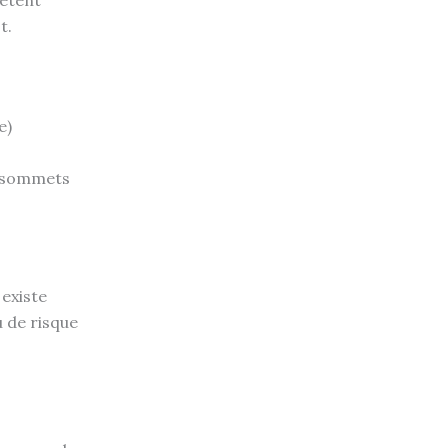
t.
e)
s sommets
 existe
u de risque