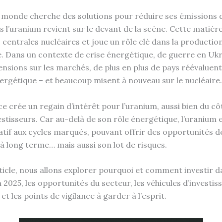
e monde cherche des solutions pour réduire ses émissions 
ns l’uranium revient sur le devant de la scène. Cette matiè
 centrales nucléaires et joue un rôle clé dans la productio
. Dans un contexte de crise énergétique, de guerre en Ukr
ensions sur les marchés, de plus en plus de pays réévaluent
nergétique – et beaucoup misent à nouveau sur le nucléaire.
e crée un regain d’intérêt pour l’uranium, aussi bien du cô
stisseurs. Car au-delà de son rôle énergétique, l’uranium e
latif aux cycles marqués, pouvant offrir des opportunités d
 long terme… mais aussi son lot de risques.
ticle, nous allons explorer pourquoi et comment investir d
 2025, les opportunités du secteur, les véhicules d’investi
 et les points de vigilance à garder à l’esprit.