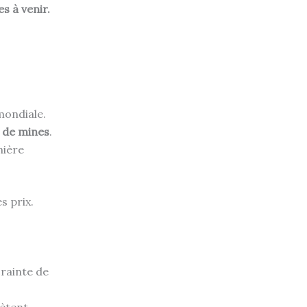
s à venir.
mondiale.
 de mines
.
nière
s prix.
rainte de
hètent