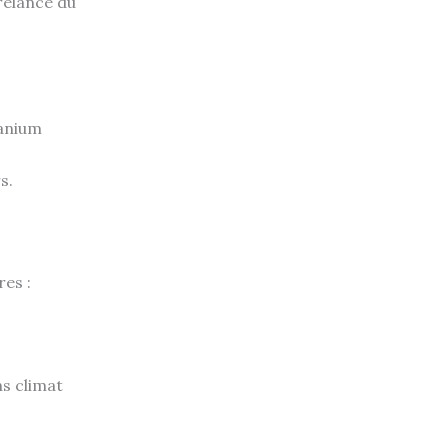
relance du
ranium
s.
es :
ns climat