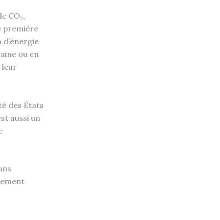
de CO₂,
re première
n d’énergie
aine ou en
 leur
té des États
st aussi un
e
ans
ssement