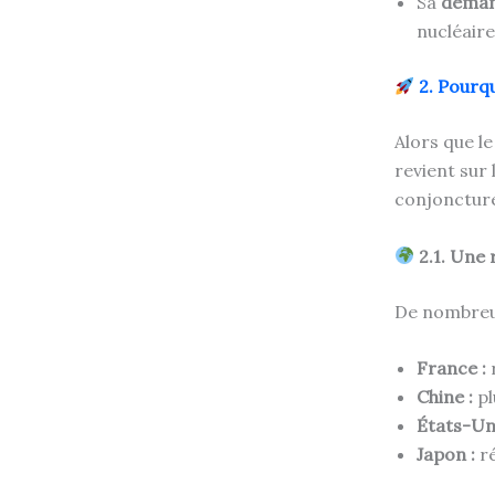
Sa
demand
nucléaire
2. Pourqu
Alors que l
revient sur 
conjoncture
2.1. Une 
De nombreux
France :
Chine :
pl
États-Uni
Japon :
ré