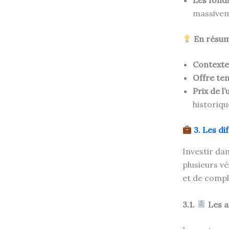
massiveme
En résum
Contexte
Offre te
Prix de l
historiq
3. Les di
Investir dan
plusieurs vé
et de compl
3.1.
Les a