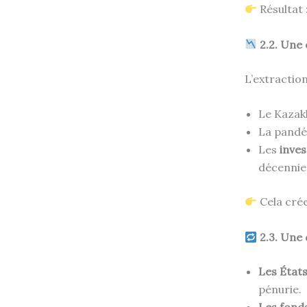
Résultat 
2.2. Une 
L’extractio
Le Kazakh
La pandé
Les
inves
décennie
Cela cré
2.3. Une 
Les État
pénurie.
Les fonds