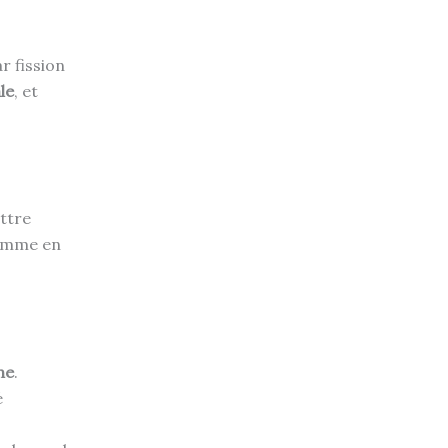
r fission
le
, et
ttre
comme en
ne
.
é