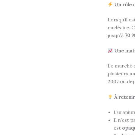
Un rôle c
Lorsqu’il es
nucléaire. 
jusqu’à
70 %
Une mati
Le marché d
plusieurs a
2007 ou dep
À retenir
L’uranium
Il n’est
est
opaq