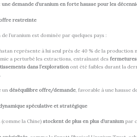
:
une demande d’uranium en forte hausse pour les décennie
offre restreinte
n de l’uranium est dominée par quelques pays :
stan représente à lui seul près de 40 % de la production 
mie a perturbé les extractions, entraînant des
fermetures
tissements dans l’exploration
ont été faibles durant la der
.
e un
déséquilibre offre/demande
, favorable à une hausse de
dynamique spéculative et stratégique
s
(comme la Chine)
stockent de plus en plus d’uranium
par c
 spécialisés
, comme le Sprott Physical Uranium Trust, ac